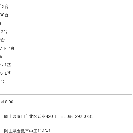
 2台
30台
台
 2台
2台
ト 7台
基
ル 1基
ル 1基
9台
M 8:00
52
岡山県岡山市北区延友420-1
TEL 086-292-0731
16
岡山県倉敷市中庄1146-1