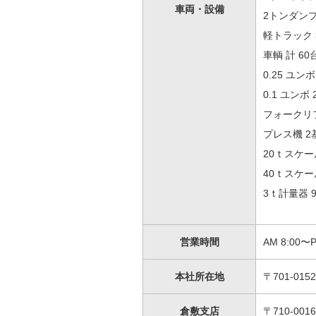
車両・
設備
2トンダンプ
軽トラック 
車輌 計 60
0.25 ユンボ
0.1 ユンボ 
フォークリフ
プレス機 2
20ｔスケー
40ｔスケー
3ｔ計量器 
営業時間
AM 8:00〜P
本社所在地
〒701-01
倉敷支店
〒710-00