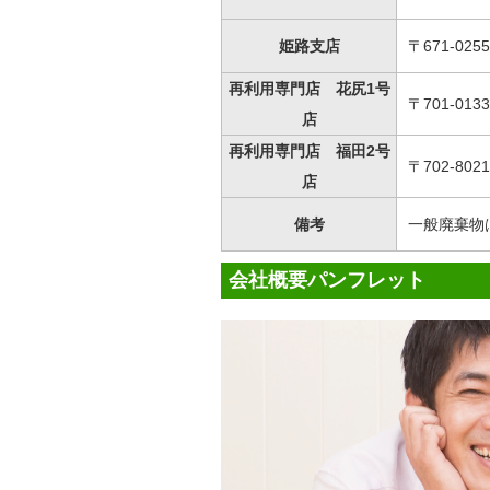
姫路支店
〒671-02
再利用専門店 花尻1号
〒701-01
店
再利用専門店 福田2号
〒702-80
店
備考
一般廃棄物
会社概要パンフレット